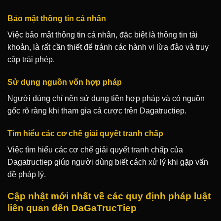
Bảo mật thông tin cá nhân
Việc bảo mật thông tin cá nhân, đặc biệt là thông tin tài
khoản, là rất cần thiết để tránh các hành vi lừa đảo và truy
cập trái phép.
Sử dụng nguồn vốn hợp pháp
Người dùng chỉ nên sử dụng tiền hợp pháp và có nguồn
gốc rõ ràng khi tham gia cá cược trên Dagatructiep.
Tìm hiểu các cơ chế giải quyết tranh chấp
Việc tìm hiểu các cơ chế giải quyết tranh chấp của
Dagatructiep giúp người dùng biết cách xử lý khi gặp vấn
đề pháp lý.
Cập nhật mới nhất về các quy định pháp luật
liên quan đến DaGaTrucTiep