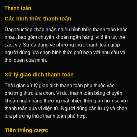
Thanh toán
Các hình thức thanh toán
Dagatructiep chấp nhận nhiều hình thức thanh toán khác
nhau, bao gồm chuyển khoản ngân hàng, ví điện tử, thẻ
cào, v.v. Sự đa dạng về phương thức thanh toán giúp
người dùng lựa chọn hình thức phù hợp với nhu cầu và
thói quen của mình.
Xử lý giao dịch thanh toán
Thời gian xử lý giao dịch thanh toán phụ thuộc vào
phương thức lựa chọn. Ví dụ, thanh toán bằng chuyển
khoản ngân hàng thường mất nhiều thời gian hơn so với
thanh toán qua ví điện tử. Người dùng cần lưu ý và chọn
lựa phương thức thanh toán phù hợp.
Tiền thắng cược