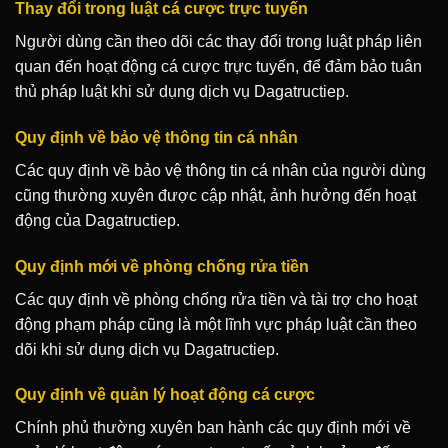
Thay đổi trong luật cá cược trực tuyến
Người dùng cần theo dõi các thay đổi trong luật pháp liên
quan đến hoạt động cá cược trực tuyến, để đảm bảo tuân
thủ pháp luật khi sử dụng dịch vụ Dagatructiep.
Quy định về bảo vệ thông tin cá nhân
Các quy định về bảo vệ thông tin cá nhân của người dùng
cũng thường xuyên được cập nhật, ảnh hưởng đến hoạt
động của Dagatructiep.
Quy định mới về phòng chống rửa tiền
Các quy định về phòng chống rửa tiền và tài trợ cho hoạt
động phạm pháp cũng là một lĩnh vực pháp luật cần theo
dõi khi sử dụng dịch vụ Dagatructiep.
Quy định về quản lý hoạt động cá cược
Chính phủ thường xuyên ban hành các quy định mới về