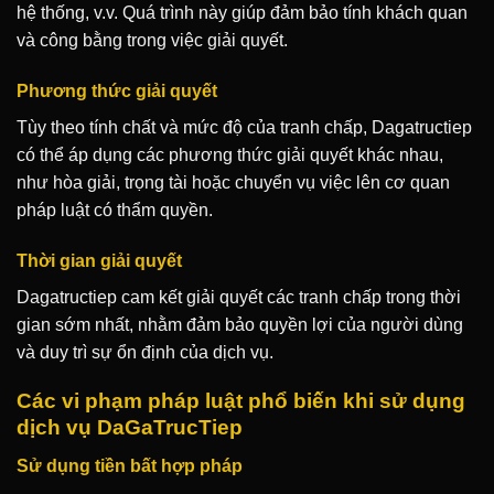
hệ thống, v.v. Quá trình này giúp đảm bảo tính khách quan
và công bằng trong việc giải quyết.
Phương thức giải quyết
Tùy theo tính chất và mức độ của tranh chấp, Dagatructiep
có thể áp dụng các phương thức giải quyết khác nhau,
như hòa giải, trọng tài hoặc chuyển vụ việc lên cơ quan
pháp luật có thẩm quyền.
Thời gian giải quyết
Dagatructiep cam kết giải quyết các tranh chấp trong thời
gian sớm nhất, nhằm đảm bảo quyền lợi của người dùng
và duy trì sự ổn định của dịch vụ.
Các vi phạm pháp luật phổ biến khi sử dụng
dịch vụ DaGaTrucTiep
Sử dụng tiền bất hợp pháp