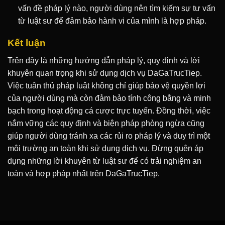
vấn đề pháp lý nào, người dùng nên tìm kiếm sự tư vấn
từ luật sư để đảm bảo hành vi của mình là hợp pháp.
Kết luận
Trên đây là những hướng dẫn pháp lý, quy định và lời
khuyên quan trọng khi sử dụng dịch vụ DaGaTrucTiep.
Việc tuân thủ pháp luật không chỉ giúp bảo vệ quyền lợi
của người dùng mà còn đảm bảo tính công bằng và minh
bạch trong hoạt động cá cược trực tuyến. Đồng thời, việc
nắm vững các quy định và biện pháp phòng ngừa cũng
giúp người dùng tránh xa các rủi ro pháp lý và duy trì một
môi trường an toàn khi sử dụng dịch vụ. Đừng quên áp
dụng những lời khuyên từ luật sư để có trải nghiệm an
toàn và hợp pháp nhất trên DaGaTrucTiep.