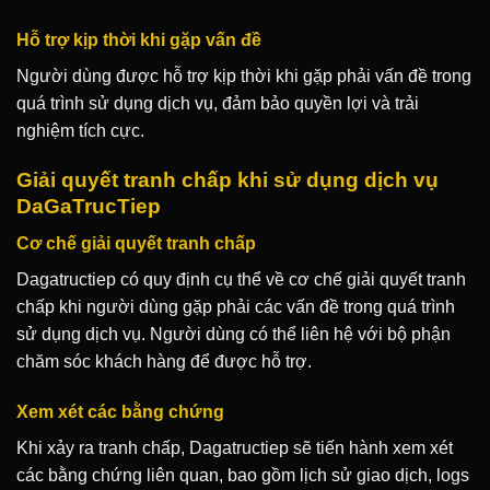
Hỗ trợ kịp thời khi gặp vấn đề
Người dùng được hỗ trợ kịp thời khi gặp phải vấn đề trong
quá trình sử dụng dịch vụ, đảm bảo quyền lợi và trải
nghiệm tích cực.
Giải quyết tranh chấp khi sử dụng dịch vụ
DaGaTrucTiep
Cơ chế giải quyết tranh chấp
Dagatructiep có quy định cụ thể về cơ chế giải quyết tranh
chấp khi người dùng gặp phải các vấn đề trong quá trình
sử dụng dịch vụ. Người dùng có thể liên hệ với bộ phận
chăm sóc khách hàng để được hỗ trợ.
Xem xét các bằng chứng
Khi xảy ra tranh chấp, Dagatructiep sẽ tiến hành xem xét
các bằng chứng liên quan, bao gồm lịch sử giao dịch, logs