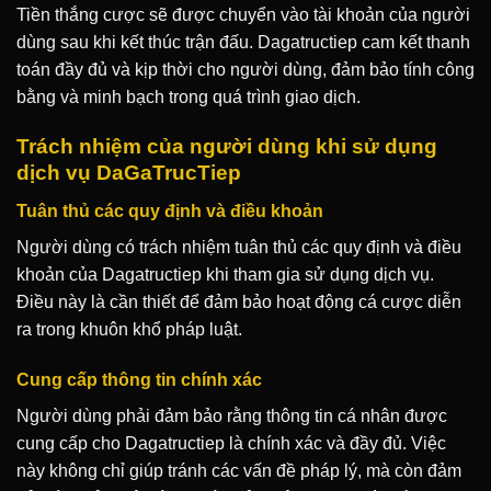
Tiền thắng cược sẽ được chuyển vào tài khoản của người
dùng sau khi kết thúc trận đấu. Dagatructiep cam kết thanh
toán đầy đủ và kịp thời cho người dùng, đảm bảo tính công
bằng và minh bạch trong quá trình giao dịch.
Trách nhiệm của người dùng khi sử dụng
dịch vụ DaGaTrucTiep
Tuân thủ các quy định và điều khoản
Người dùng có trách nhiệm tuân thủ các quy định và điều
khoản của Dagatructiep khi tham gia sử dụng dịch vụ.
Điều này là cần thiết để đảm bảo hoạt động cá cược diễn
ra trong khuôn khổ pháp luật.
Cung cấp thông tin chính xác
Người dùng phải đảm bảo rằng thông tin cá nhân được
cung cấp cho Dagatructiep là chính xác và đầy đủ. Việc
này không chỉ giúp tránh các vấn đề pháp lý, mà còn đảm