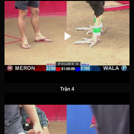
Trận 4