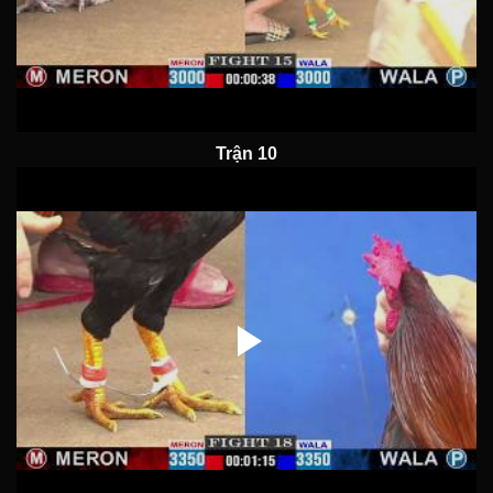
Trận 10