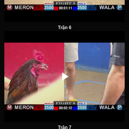
Trận 6
Trận 7