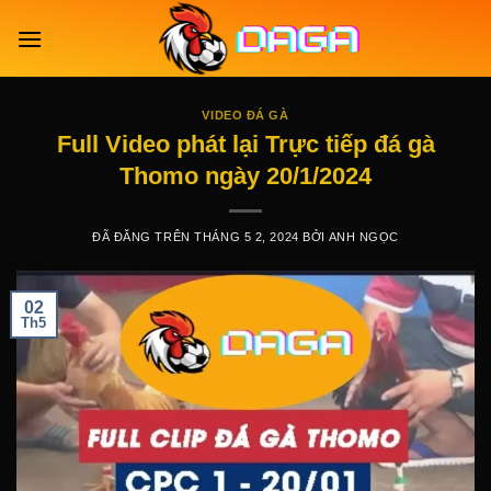
Chuyển
đến
nội
dung
VIDEO ĐÁ GÀ
Full Video phát lại Trực tiếp đá gà
Thomo ngày 20/1/2024
ĐÃ ĐĂNG TRÊN
THÁNG 5 2, 2024
BỞI
ANH NGỌC
02
Th5