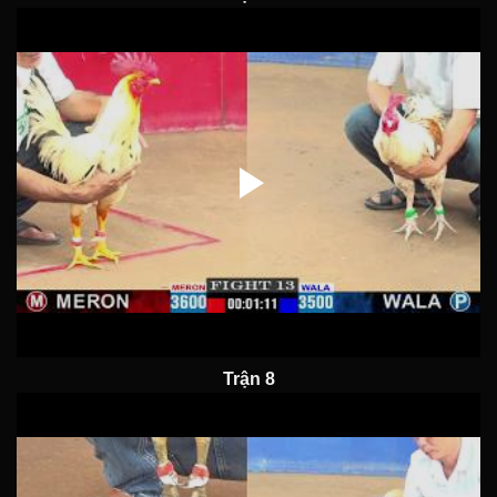
Trận 8