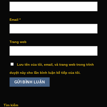
Email
*
Trang web
Lưu tên của tôi, email, và trang web trong trình
duyệt này cho lần bình luận kế tiếp của tôi.
Tìm kiếm