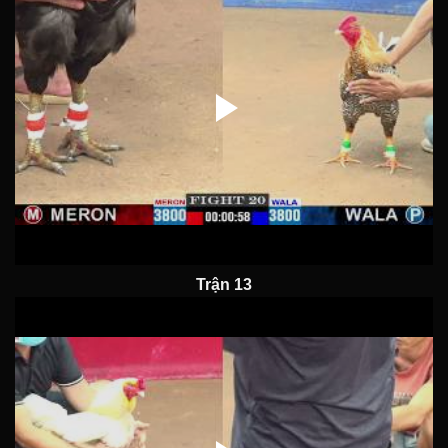
Trận 13