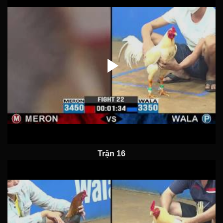
Trận 16