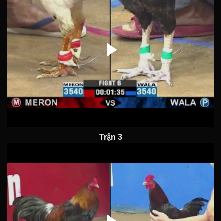
Trận 3