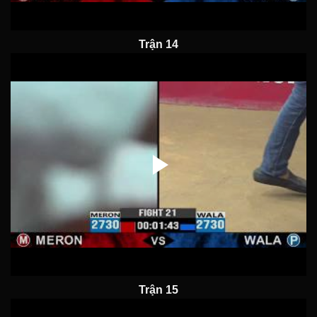
Trận 14
Trận 15