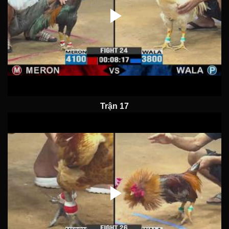
Trận 17