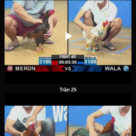
Trận 25