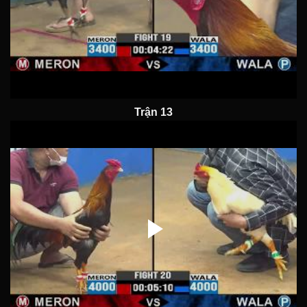
Trận 13