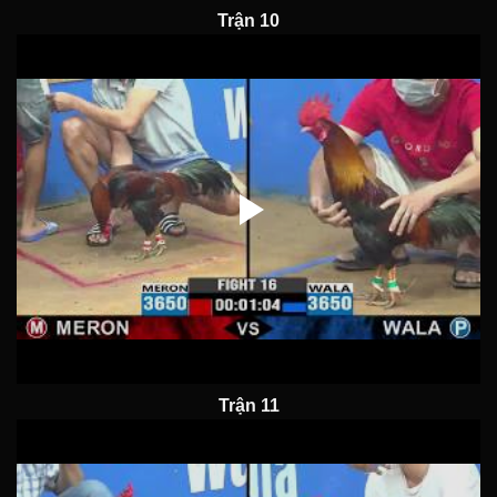
Trận 10
Trận 11