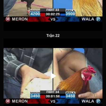
Trận 22