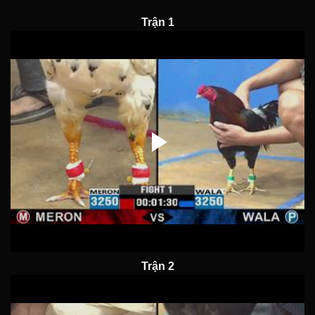
Trận 1
Trận 2