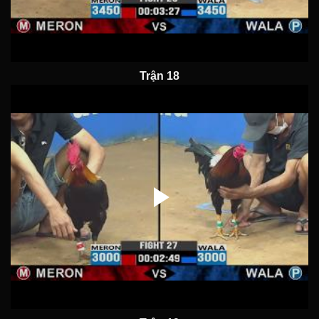
Trận 18